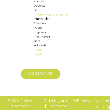
y demás
derechos
en
info@elolivopsicoterapia.es.
Información
Adicional:
Puede
ampliar la
información
en el
enlace de
Avisos
Legales
.
CONTACTAR
Instagram
Política de privacidad
© 2026. El Olivo
Facebook
Psicoterapia
Aviso leg