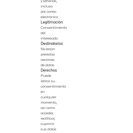
y servicios,
incluso
por correo
electrónico.
Legitimación:
Consentimiento
del
interesado.
Destinatarios:
No están
previstas
cesiones
de datos.
Derechos:
Puede
retirar su
consentimiento
en
cualquier
momento,
así como
acceder,
rectificar,
suprimir
sus datos