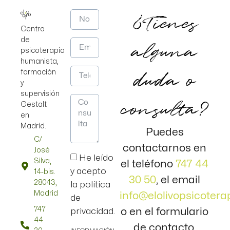
¿Tienes
Centro
de
alguna
psicoterapia
humanista,
duda o
formación
y
supervisión
consulta?
Gestalt
en
Madrid.
Puedes
C/
contactarnos en
José
He leído
Silva,
el teléfono
747 44
y acepto
14-bis.
30 50
, el email
28043,
la política
Madrid
info@elolivopsicotera
de
747
o en el formulario
privacidad.
44
de contacto.