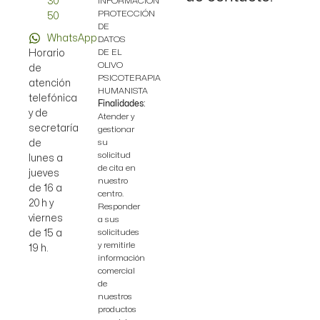
30
INFORMACIÓN
PROTECCIÓN
50
DE
WhatsApp
DATOS
DE EL
Horario
OLIVO
de
PSICOTERAPIA
atención
HUMANISTA
telefónica
Finalidades:
y de
Atender y
secretaría
gestionar
su
de
solicitud
lunes a
de cita en
jueves
nuestro
de 16 a
centro.
20 h y
Responder
viernes
a sus
solicitudes
de 15 a
y remitirle
19 h.
información
comercial
de
nuestros
productos