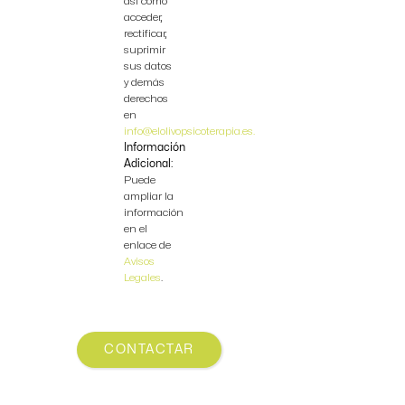
así como
acceder,
rectificar,
suprimir
sus datos
y demás
derechos
en
info@elolivopsicoterapia.es.
Información
Adicional:
Puede
ampliar la
información
en el
enlace de
Avisos
Legales
.
CONTACTAR