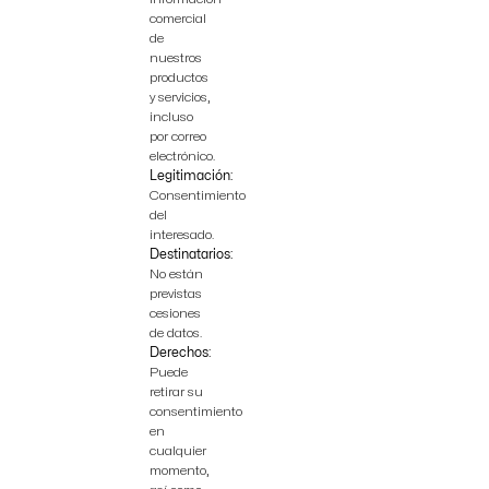
comercial
de
nuestros
productos
y servicios,
incluso
por correo
electrónico.
Legitimación:
Consentimiento
del
interesado.
Destinatarios:
No están
previstas
cesiones
de datos.
Derechos:
Puede
retirar su
consentimiento
en
cualquier
momento,