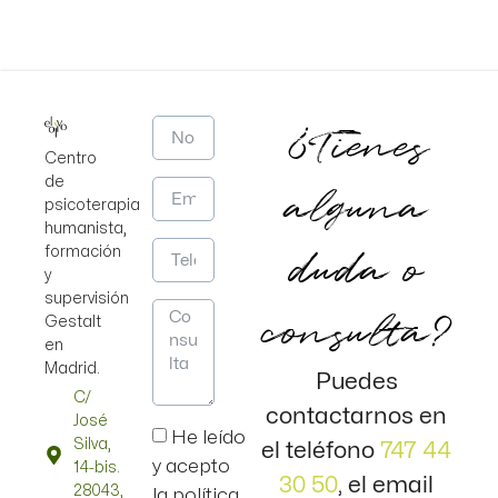
¿Tienes
Centro
de
alguna
psicoterapia
humanista,
duda o
formación
y
supervisión
consulta?
Gestalt
en
Madrid.
Puedes
C/
contactarnos en
José
He leído
Silva,
el teléfono
747 44
y acepto
14-bis.
30 50
, el email
28043,
la política