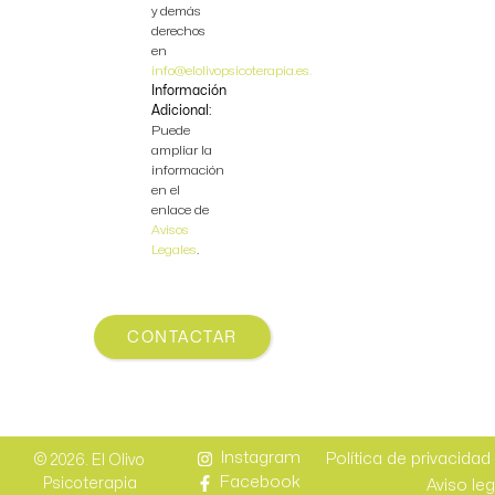
y demás
derechos
en
info@elolivopsicoterapia.es.
Información
Adicional:
Puede
ampliar la
información
en el
enlace de
Avisos
Legales
.
CONTACTAR
Instagram
Política de privacidad
© 2026. El Olivo
Facebook
Psicoterapia
Aviso leg