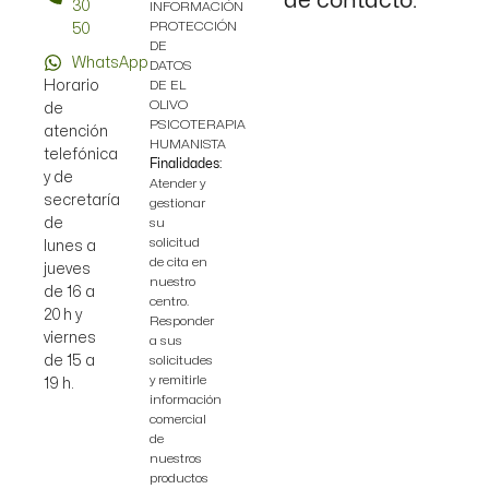
30
INFORMACIÓN
PROTECCIÓN
50
DE
WhatsApp
DATOS
DE EL
Horario
OLIVO
de
PSICOTERAPIA
atención
HUMANISTA
telefónica
Finalidades:
y de
Atender y
secretaría
gestionar
su
de
solicitud
lunes a
de cita en
jueves
nuestro
de 16 a
centro.
20 h y
Responder
viernes
a sus
solicitudes
de 15 a
y remitirle
19 h.
información
comercial
de
nuestros
productos