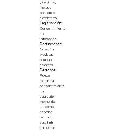
y servicios,
incluso
por correo
electrónico.
Legitimación:
Consentimiento
del
interesado.
Destinatarios:
No están
previstas
cesiones
de datos.
Derechos:
Puede
retirar su
consentimiento
en
cualquier
momento,
así como
acceder,
rectificar,
suprimir
sus datos