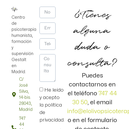
¿Tienes
Centro
de
alguna
psicoterapia
humanista,
duda o
formación
y
supervisión
consulta?
Gestalt
en
Madrid.
Puedes
C/
contactarnos en
José
He leído
Silva,
el teléfono
747 44
y acepto
14-bis.
30 50
, el email
28043,
la política
Madrid
info@elolivopsicotera
de
747
o en el formulario
privacidad.
44
de contacto.