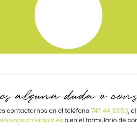
es alguna duda o con
s contactarnos en el teléfono
747 44 30 50
, e
lolivopsicoterapia.es
o en el formulario de co