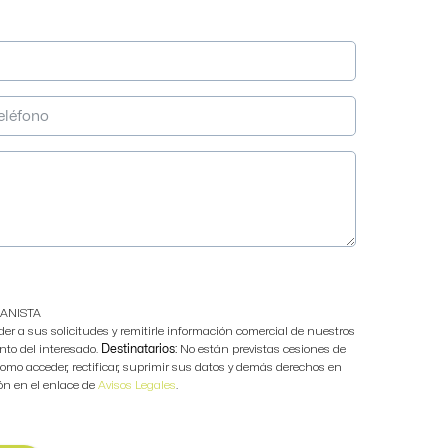
ANISTA
der a sus solicitudes y remitirle información comercial de nuestros
to del interesado.
Destinatarios:
No están previstas cesiones de
mo acceder, rectificar, suprimir sus datos y demás derechos en
ón en el enlace de
Avisos Legales
.