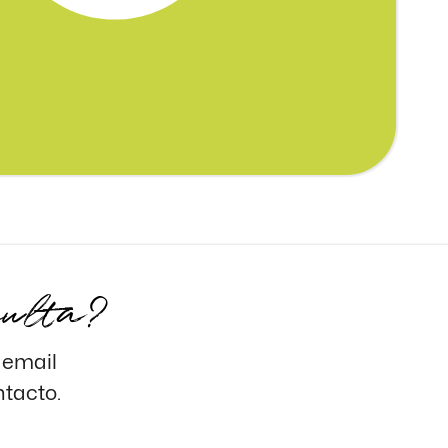
sulta?
l email
ntacto.