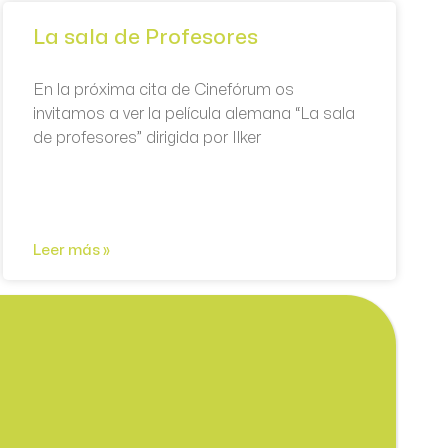
La sala de Profesores
En la próxima cita de Cinefórum os
invitamos a ver la película alemana “La sala
de profesores” dirigida por Ilker
Leer más »