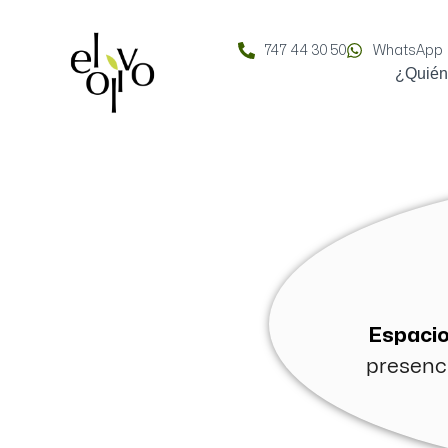
747 44 30 50
WhatsApp
¿Quié
Espacio
presenci