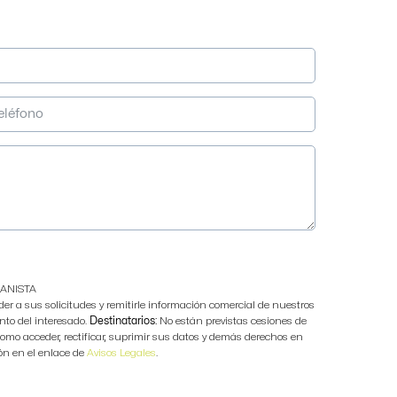
ANISTA
der a sus solicitudes y remitirle información comercial de nuestros
to del interesado.
Destinatarios:
No están previstas cesiones de
mo acceder, rectificar, suprimir sus datos y demás derechos en
ón en el enlace de
Avisos Legales
.