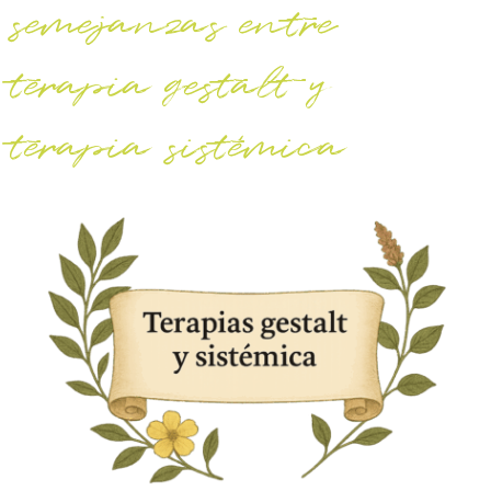
semejanzas entre
terapia gestalt y
terapia sistémica