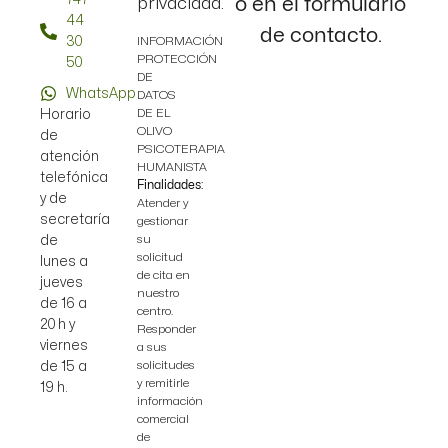
o en el formulario
privacidad.
44
de contacto.
30
INFORMACIÓN
PROTECCIÓN
50
DE
WhatsApp
DATOS
DE EL
Horario
OLIVO
de
PSICOTERAPIA
atención
HUMANISTA
telefónica
Finalidades:
y de
Atender y
secretaría
gestionar
su
de
solicitud
lunes a
de cita en
jueves
nuestro
de 16 a
centro.
20 h y
Responder
viernes
a sus
solicitudes
de 15 a
y remitirle
19 h.
información
comercial
de