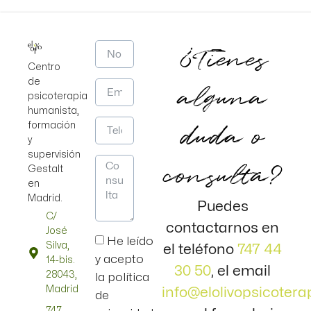
¿Tienes
Centro
de
alguna
psicoterapia
humanista,
duda o
formación
y
supervisión
consulta?
Gestalt
en
Madrid.
Puedes
C/
contactarnos en
José
He leído
Silva,
el teléfono
747 44
y acepto
14-bis.
30 50
, el email
28043,
la política
Madrid
info@elolivopsicotera
de
747