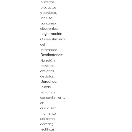
nuestros
productos
y servicios,
incluso
por correo
electrónico.
Legitimación:
Consentimiento
del
interesado.
Destinatarios:
No están
previstas
cesiones
de datos.
Derechos:
Puede
retirar su
consentimiento
en
cualquier
momento,
así como
acceder,
rectificar,