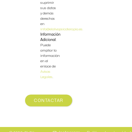
suprimir
sus datos
y demás
derechos
en
info@elolivopsicoterapia.es.
Información
Adicional:
Puede
ampliar la
información
en el
enlace de
Avisos
Legales
.
CONTACTAR