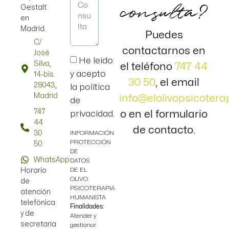
consulta?
Gestalt
en
Madrid.
Puedes
C/
contactarnos en
José
He leído
Silva,
el teléfono
747 44
y acepto
14-bis.
30 50
, el email
28043,
la política
Madrid
info@elolivopsicotera
de
747
o en el formulario
privacidad.
44
de contacto.
30
INFORMACIÓN
PROTECCIÓN
50
DE
WhatsApp
DATOS
DE EL
Horario
OLIVO
de
PSICOTERAPIA
atención
HUMANISTA
telefónica
Finalidades:
y de
Atender y
secretaría
gestionar