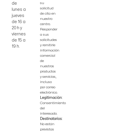
su
de
solicitud
lunes a
de cita en
jueves
nuestro
de 16 a
centro.
20 h y
Responder
viernes
a sus
solicitudes
de 15 a
y remitirle
19 h.
información
comercial
de
nuestros
productos
y servicios,
incluso
por correo
electrónico.
Legitimación:
Consentimiento
del
interesado.
Destinatarios:
No están
previstas