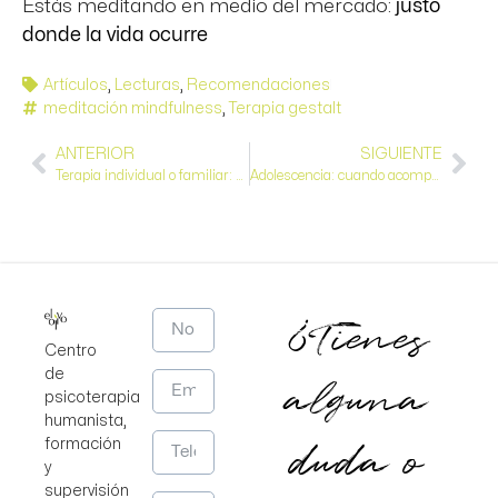
Estás meditando en medio del mercado:
justo
donde la vida ocurre
Artículos
,
Lecturas
,
Recomendaciones
meditación mindfulness
,
Terapia gestalt
ANTERIOR
SIGUIENTE
Terapia individual o familiar: claves para una decisión profesional
Adolescencia: cuando acompañar importa más que controlar
¿Tienes
Centro
de
alguna
psicoterapia
humanista,
duda o
formación
y
supervisión