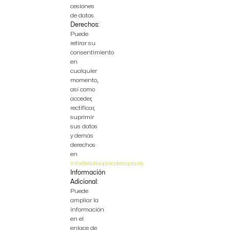
cesiones
de datos.
Derechos:
Puede
retirar su
consentimiento
en
cualquier
momento,
así como
acceder,
rectificar,
suprimir
sus datos
y demás
derechos
en
info@elolivopsicoterapia.es.
Información
Adicional:
Puede
ampliar la
información
en el
enlace de